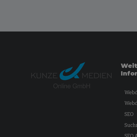
Weit
Info
Webd
Webd
SEO
Such
SEO 