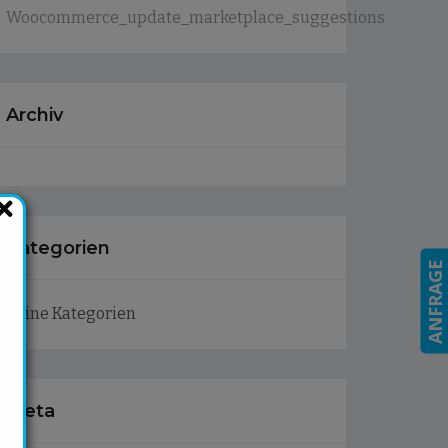
Woocommerce_update_marketplace_suggestions
Archiv
Kategorien
ANFRAGE
Keine Kategorien
Meta