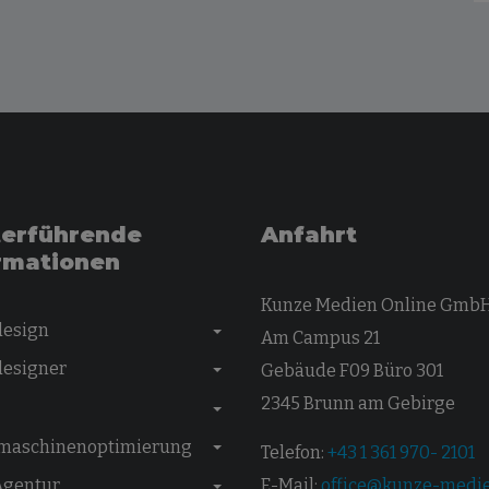
erführende
Anfahrt
rmationen
Kunze Medien Online Gmb
esign
Am Campus 21
esigner
Gebäude F09 Büro 301
2345 Brunn am Gebirge
maschinenoptimierung
Telefon:
+43 1 361 970- 2101
E-Mail:
office@kunze-medie
Agentur