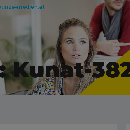
kunze-medien.at
: Kunat-38