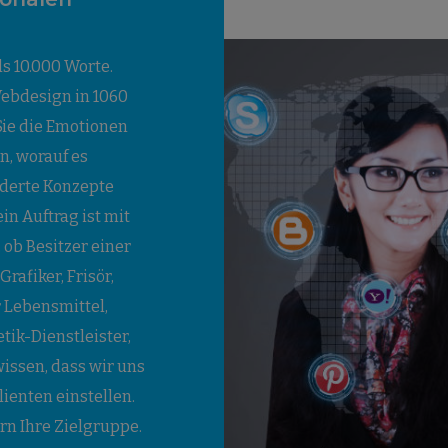
ls 10.000 Worte.
Webdesign in 1060
ie die Emotionen
n, worauf es
derte Konzepte
in Auftrag ist mit
 ob Besitzer einer
Grafiker, Frisör,
 Lebensmittel,
ik-Dienstleister,
issen, dass wir uns
ienten einstellen.
rn Ihre Zielgruppe.