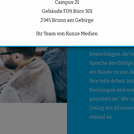
Erfahrung, dass nu
Campus 21
mit unserem Webdes
Gebäude F09, Büro 301
auch wir unseren J
2345 Brunn am Gebirge
sich ruhig auf uns
Ihr Team von Kunze Medien
unserer Kunden an. 
Feedback sehr viel 
Bewertungen, die b
Sprache des Erfolgs
ein Kunde zu uns, de
Ihre tolle Arbeit. 
Buchungen und weiß
gesichert ist.“ Wir
Dialog mit all unse
einmal an.