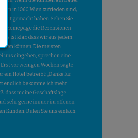
r dann, wenn die Kunden auf Dauer
ign in 1060 Wien zufrieden sind,
ob gut gemacht haben. Sehen Sie
erer Homepage die Rezensionen
Uns ist klar, dass wir aus jedem
lernen können. Die meisten
ei uns eingehen, sprechen eine
. Erst vor wenigen Wochen sagte
r ein Hotel betreibt: „Danke für
Jetzt endlich bekomme ich mehr
, dass meine Geschäftslage
 sind sehr gerne immer im offenen
ren Kunden. Rufen Sie uns einfach