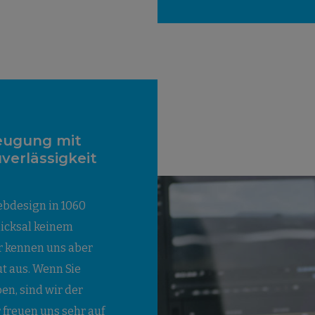
eugung mit
erlässigkeit
ebdesign in 1060
hicksal keinem
r kennen uns aber
t aus. Wenn Sie
en, sind wir der
r freuen uns sehr auf