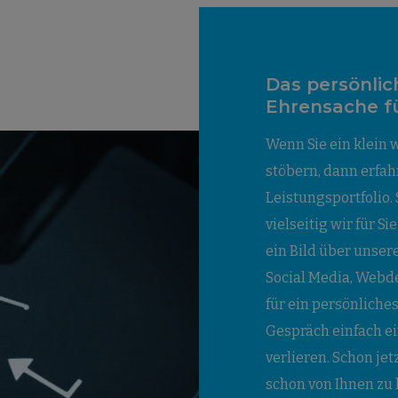
Das persönlic
Ehrensache f
Wenn Sie ein klein
stöbern, dann erfah
Leistungsportfolio.
vielseitig wir für Si
ein Bild über unser
Social Media, Webde
für ein persönliche
Gespräch einfach ei
verlieren. Schon jet
schon von Ihnen zu 