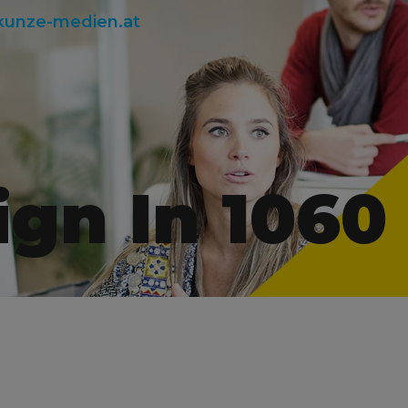
kunze-medien.at
gn In 1060