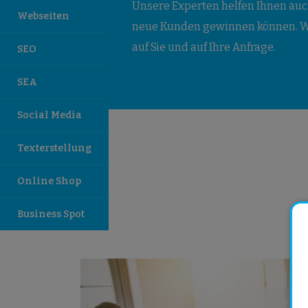
Unsere Experten helfen Ihnen auch
Webseiten
neue Kunden gewinnen können. Wi
auf Sie und auf Ihre Anfrage.
SEO
SEA
Social Media
Texterstellung
Online Shop
Business Spot