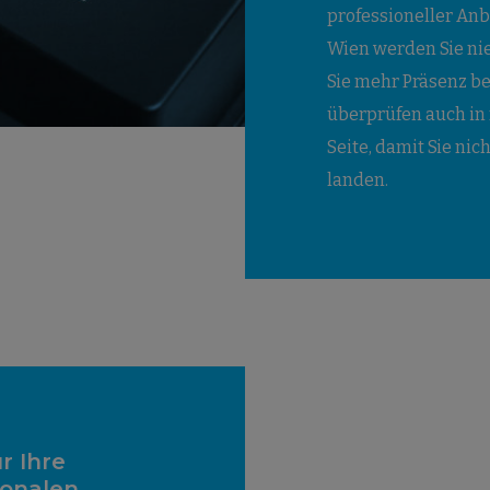
professioneller An
Wien werden Sie ni
Sie mehr Präsenz bei
überprüfen auch in
Seite, damit Sie nic
landen.
r Ihre
onalen