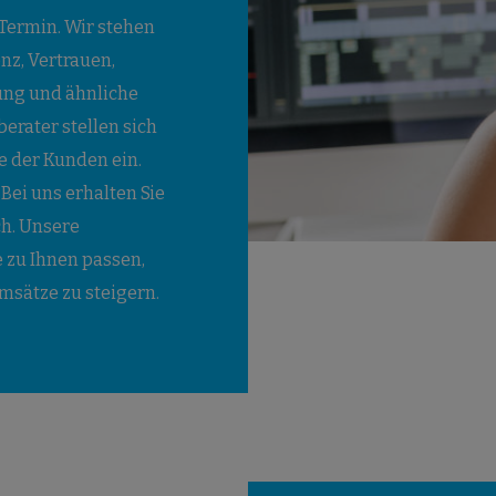
 Termin. Wir stehen
enz, Vertrauen,
ung und ähnliche
rater stellen sich
e der Kunden ein.
Bei uns erhalten Sie
ch. Unsere
 zu Ihnen passen,
msätze zu steigern.