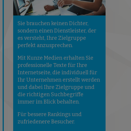
Sie brauchen keinen Dichter,
sondern einen Dienstleister, der
es versteht, Ihre Zielgruppe
perfekt anzusprechen.
Mit Kunze Medien erhalten Sie
professionelle Texte für Ihre
Internetseite, die individuell für
Ihr Unternehmen erstellt werden
und dabei Ihre Zielgruppe und
die richtigen Suchbegriffe
immer im Blick behalten.
Für bessere Rankings und
zufriedenere Besucher.