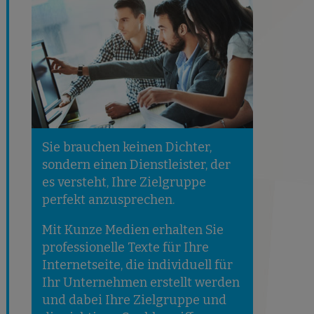
Sie brauchen keinen Dichter,
sondern einen Dienstleister, der
es versteht, Ihre Zielgruppe
perfekt anzusprechen.
Mit Kunze Medien erhalten Sie
professionelle Texte für Ihre
Internetseite, die individuell für
Ihr Unternehmen erstellt werden
und dabei Ihre Zielgruppe und