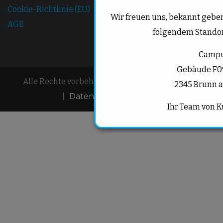
Cookie-Richtlinie (EU)
Wir freuen uns, bekannt geben
AGB
folgendem Standort
Campu
Gebäude F09
Alle Rechte vorbehalten © 2025 | Kunze Medien
2345 Brunn 
|
Datenschutzerklärung
Ihr Team von 