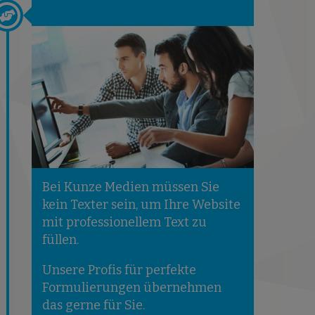
Bei Kunze Medien müssen Sie
kein Texter sein, um Ihre Website
mit professionellem Text zu
füllen.
Unsere Profis für perfekte
Formulierungen übernehmen
das gerne für Sie.