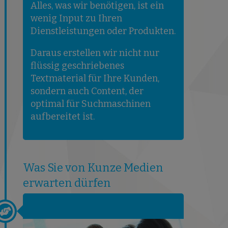
Alles, was wir benötigen, ist ein
wenig Input zu Ihren
Dienstleistungen oder Produkten.
Daraus erstellen wir nicht nur
flüssig geschriebenes
Textmaterial für Ihre Kunden,
sondern auch Content, der
optimal für Suchmaschinen
aufbereitet ist.
Was Sie von Kunze Medien
erwarten dürfen