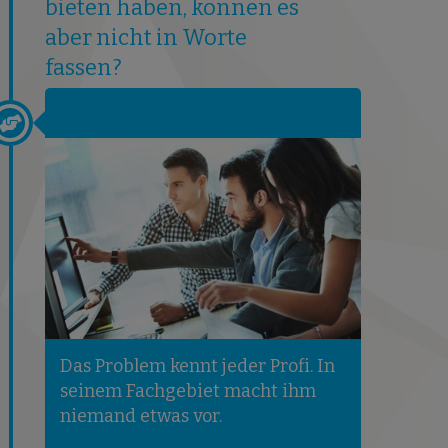
bieten haben, können es
aber nicht in Worte
fassen?
Das Problem kennt jeder Profi. In
seinem Fachgebiet macht ihm
niemand etwas vor.