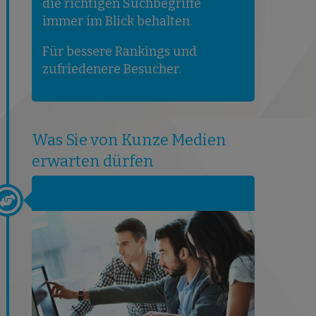
die richtigen Suchbegriffe
immer im Blick behalten.
Für bessere Rankings und
zufriedenere Besucher.
Was Sie von Kunze Medien
erwarten dürfen