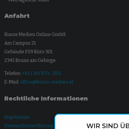
Anfahrt
Kunze Medien Online GmbH
Am Campus 21
Gebäude F09 Büro 301
2345 Brunn am Gebirge
Telefon:
+43 1 361 970- 2101
E-Mail:
office@kunze-medien.at
Rechtliche Informationen
Impressum
WIR SIND Ü
Datenschutzerklärung