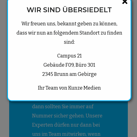
Wir führen wir auch
WIR SIND ÜBERSIEDELT
Ihr Webdesign in
Wien und in Ihre Nähe
Wir freuen uns, bekannt geben zu können,
erfolgreich durch
dass wir nun an folgendem Standort zu finden
sind:
Unser Leute arbeiten sehr
vielseitig für Sie. Details zu
Campus 21
unseren Leistungen sowie den
Gebäude F09, Büro 301
Kontaktdaten finden Sie auf
2345 Brunn am Gebirge
unserer Webseite. Wenn es um
Ihr Team von Kunze Medien
Ihr perfektes Webdesign in
Wien und in Ihrer Region geht,
dann sollten Sie immer auf
Nummer sicher gehen. Unsere
Experten dürfen nur dann bei
uns im Team mitwirken, wenn