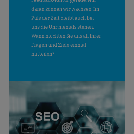
Feedback-Kultur gerade. Nur
daran können wir wachsen. Im
Puls der Zeit bleibt auch bei
uns die Uhr niemals stehen.
Wann möchten Sie uns all Ihrer
Fragen und Ziele einmal
mitteilen?