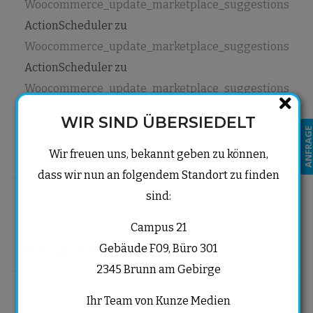
Woocommerce_update_marketplace_suggestions
ActionScheduler
zu
Woocommerce_update_marketplace_suggestions
ActionScheduler
zu
Woocommerce_update_marketplace_suggestions
WIR SIND ÜBERSIEDELT
ANFRAG
Wir freuen uns, bekannt geben zu können,
Archiv
dass wir nun an folgendem Standort zu finden
sind:
Campus 21
Gebäude F09, Büro 301
Kategorien
2345 Brunn am Gebirge
Keine Kategorien
Ihr Team von Kunze Medien